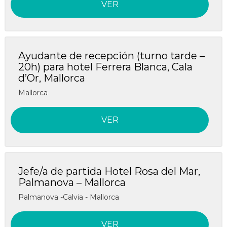
VER
y
a
s
n
d
o
e
s
t
r
Ayudante de recepción (turno tarde –
o
a
20h) para hotel Ferrera Blanca, Cala
t
b
d’Or, Mallorca
r
a
j
a
Mallorca
o
s
e
·
n
VER
M
M
a
a
r
r
S
e
S
Jefe/a de partida Hotel Rosa del Mar,
n
e
s
Palmanova – Mallorca
n
e
Palmanova -Calvia - Mallorca
s
s
H
e
o
VER
t