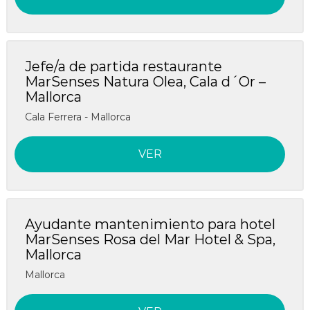
s
e
H
l
o
s
t
&
H
Jefe/a de partida restaurante
e
o
MarSenses Natura Olea, Cala d´Or –
l
m
Mallorca
s
e
s
&
Cala Ferrera - Mallorca
H
o
VER
m
e
s
Ayudante mantenimiento para hotel
MarSenses Rosa del Mar Hotel & Spa,
Mallorca
Mallorca